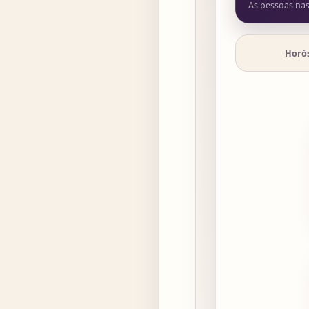
As pessoas na
Horó