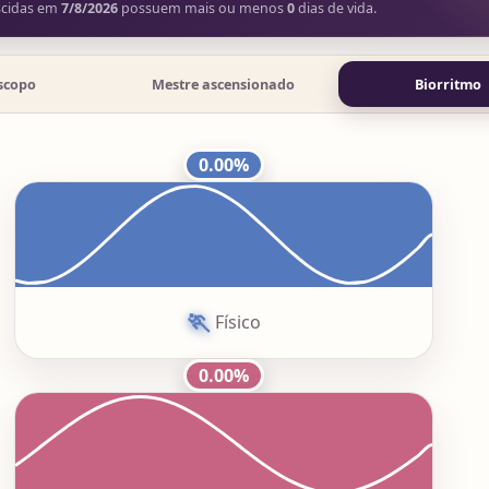
scidas em
7/8/2026
possuem mais ou menos
0
dias de vida.
scopo
Mestre ascensionado
Biorritmo
0.00%
🏃
Físico
0.00%