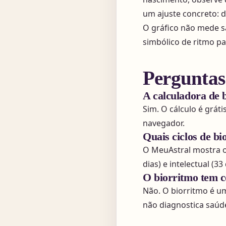
um ajuste concreto: d
O gráfico não mede s
simbólico de ritmo pa
Perguntas
A calculadora de b
Sim. O cálculo é grát
navegador.
Quais ciclos de b
O MeuAstral mostra os 
dias) e intelectual (33 
O biorritmo tem c
Não. O biorritmo é u
não diagnostica saúd