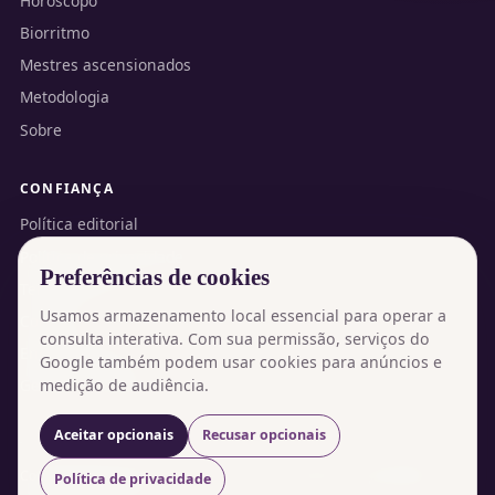
Horóscopo
Biorritmo
Mestres ascensionados
Metodologia
Sobre
CONFIANÇA
Política editorial
Política de privacidade
Preferências de cookies
Termos de uso
Usamos armazenamento local essencial para operar a
Contato
consulta interativa. Com sua permissão, serviços do
English version
Google também podem usar cookies para anúncios e
medição de audiência.
Gerenciar cookies
Aceitar opcionais
Recusar opcionais
Conteúdo gratuito de autoconhecimento, mantido com publicidade.
Política de privacidade