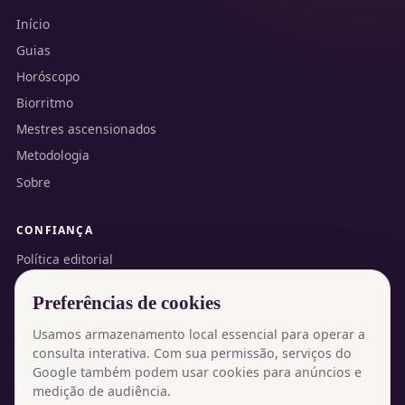
Início
Guias
Horóscopo
Biorritmo
Mestres ascensionados
Metodologia
Sobre
CONFIANÇA
Política editorial
Política de privacidade
Preferências de cookies
Termos de uso
Usamos armazenamento local essencial para operar a
Contato
consulta interativa. Com sua permissão, serviços do
English version
Google também podem usar cookies para anúncios e
medição de audiência.
Gerenciar cookies