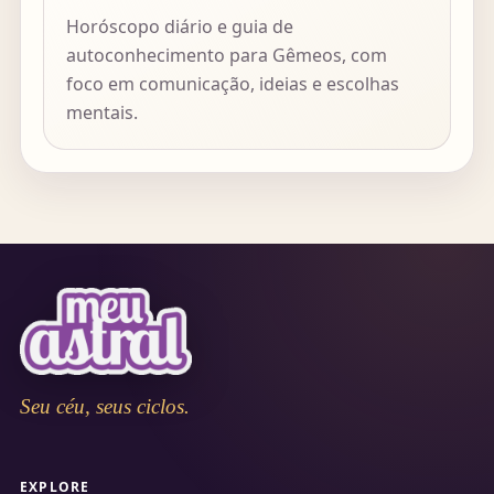
Horóscopo diário e guia de
autoconhecimento para Gêmeos, com
foco em comunicação, ideias e escolhas
mentais.
Seu céu, seus ciclos.
EXPLORE