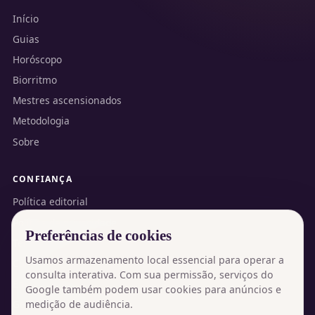
Início
Guias
Horóscopo
Biorritmo
Mestres ascensionados
Metodologia
Sobre
CONFIANÇA
Política editorial
Política de privacidade
Preferências de cookies
Termos de uso
Usamos armazenamento local essencial para operar a
Contato
consulta interativa. Com sua permissão, serviços do
English version
Google também podem usar cookies para anúncios e
medição de audiência.
Gerenciar cookies