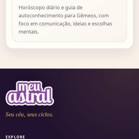
Horóscopo diário e guia de
autoconhecimento para Gêmeos, com
foco em comunicação, ideias e escolhas
mentais.
Seu céu, seus ciclos.
EXPLORE